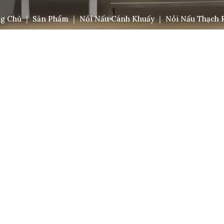
g Chủ
|
Sản Phẩm
|
Nồi Nấu Cánh Khuấy
|
Nồi Nấu Thạch 