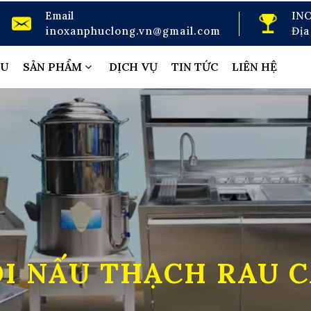
Email
IN
inoxanphuclong.vn@gmail.com
Địa
ỆU
SẢN PHẨM
DỊCH VỤ
TIN TỨC
LIÊN HỆ
I NẤU THẠCH RAU 