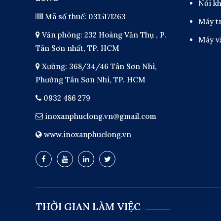
Nồi kh
Mã số thuế: 0315171263
Máy t
Văn phòng: 232 Hoàng Văn Thụ , P.
Máy vắ
Tân Sơn nhất, TP. HCM
Xưởng: 368/34/46 Tân Sơn Nhì,
Phường Tân Sơn Nhì, TP. HCM
0932 486 279
inoxanphuclong.vn@gmail.com
www.inoxanphuclong.vn
THỜI GIAN LÀM VIỆC